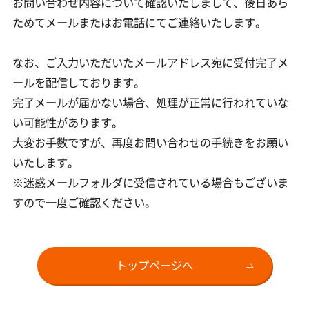
お問い合わせ内容について確認いたしまして、
後日あら
0790-32-0850
ためてメールまたはお電話にてご連絡いたします。
神河米粉バウムクーヘン（ハード）
営業時間 平日10：00〜16：00
なお、ご入力いただいたメールアドレス宛に受付完了メ
もっと見る
ールを配信しております。
お支払い方法について
会社概要
完了メールが届かない場合、処理が正常に行われていな
配送・送料について
お問い合わせ
い可能性があります。
大変お手数ですが、再度お問い合わせの手続きをお願い
返品・交換について
いたします。
※迷惑メールフォルダに受信されている場合もございま
すので一度ご確認ください。
#agricafe6
トップページへ