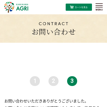
私たちのこだわり
お問い合わせ
神河産へのこだわり
商品一覧
人参ジュースへのこだわり
【お試し】プレミアムにんじんジュース京くれない
特集
プレミアムにんじんジュース京くれない
よくある質問
1
2
3
プレミアムにんじんジュース彩誉
新着情報
お問い合わせいただきありがとうございました。
神河米粉バウムクーヘン（ソフト）