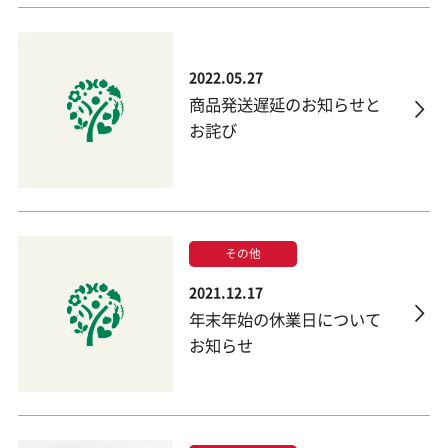
0790-32-0850
神河米粉バウムクーヘン（ハード）
営業時間 平日10：00〜16：00
2022.05.27
もっと見る
商品発送遅延のお知らせと
お詫び
お支払い方法について
会社概要
配送・送料について
お問い合わせ
返品・交換について
その他
2021.12.17
#agricafe6
年末年始の休業日について
お知らせ