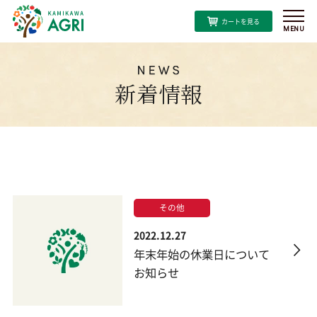
私たちのこだわり
新着情報
神河産へのこだわり
商品一覧
人参ジュースへのこだわり
【お試し】プレミアムにんじんジュース京くれない
特集
その他
プレミアムにんじんジュース京くれない
よくある質問
2022.12.27
年末年始の休業日について
プレミアムにんじんジュース彩誉
新着情報
お知らせ
神河米粉バウムクーヘン（ソフト）