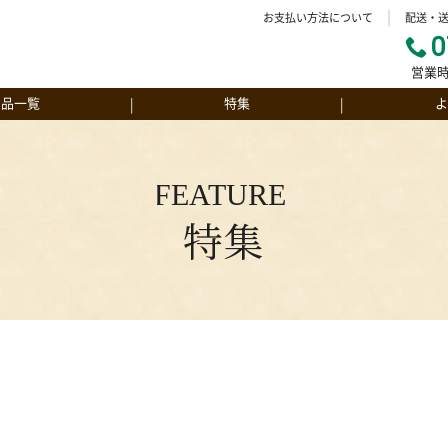
お支払い方法について
配送・
0
営業時
商品一覧
特集
よ
レミアムにんじんジュース
んじんジュース京くれない
特集
んじんジュース彩誉
ムクーヘン（ソフト）
ムクーヘン（ハード）