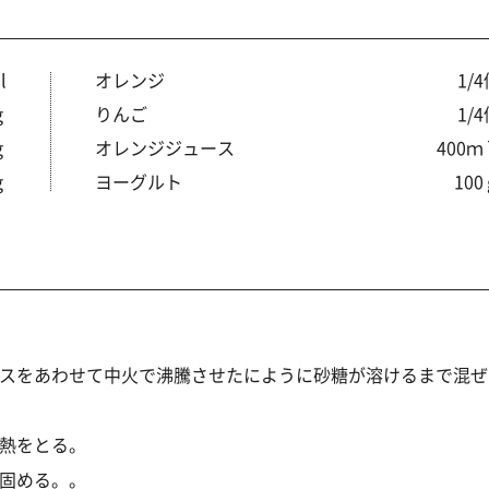
l
オレンジ
1/
ｇ
りんご
1/
ｇ
オレンジジュース
400ｍ
ｇ
ヨーグルト
10
スをあわせて中火で沸騰させたにように砂糖が溶けるまで混ぜ
熱をとる。
固める。。