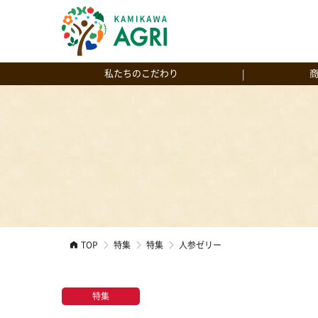
私たちのこだわり
神河産へのこだわり
【お試し】プ
京くれない
人参ジュースへのこだわり
プレミアムに
プレミアムに
神河米粉バウ
神河米粉バウ
もっと見る
TOP
特集
特集
人参ゼリー
特集