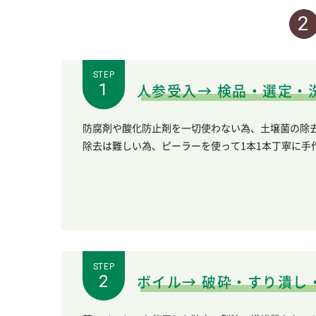
STEP
人参受入→ 検品・選定・
防腐剤や酸化防止剤を一切使わない為、土壌菌の除去
除去は難しい為、ピーラーを使って1本1本丁寧に手
STEP
ボイル→ 破砕・すり潰し