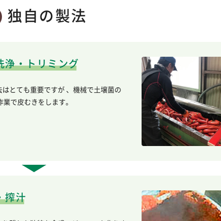
独自の製法
洗浄・トリミング
はとても重要ですが 、機械で土壌菌の
作業で皮むきをします。
・搾汁