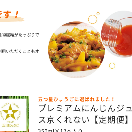
です
！
食物繊維がたっぷりで
利用いただくこともオ
五つ星ひょうごに選ばれました！
プレミアムにんじんジ
ス京くれない【定期便
350ml×12本入り