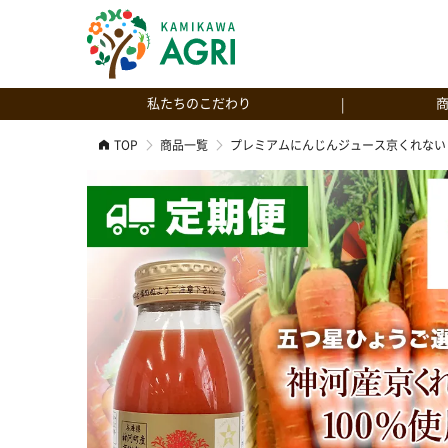
私たちのこだわり
TOP
商品一覧
プレミアムにんじんジュース京くれない
神河産へのこだわり
【お試し】プ
京くれない
人参ジュースへのこだわり
プレミアムに
プレミアムに
神河米粉バウ
神河米粉バウ
もっと見る