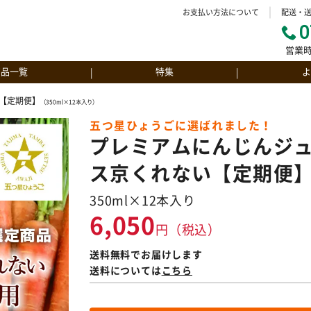
お支払い方法について
配送・
0
営業時
商品一覧
特集
よ
【定期便】
レミアムにんじんジュース
（350ml×12本入り）
五つ星ひょうごに選ばれました！
んじんジュース京くれない
プレミアムにんじんジ
んじんジュース彩誉
ス京くれない【定期便
ムクーヘン（ソフト）
350ml×12本入り
ムクーヘン（ハード）
6,050
円（税込）
送料無料でお届けします
送料については
こちら