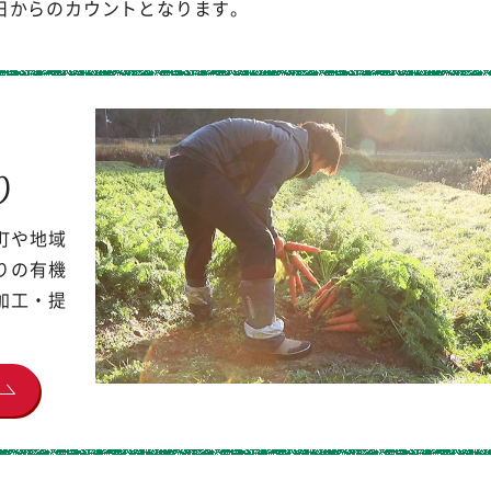
日からのカウントとなります。
り
町や地域
りの有機
加工・提